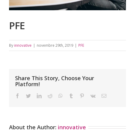
PFE
By
innovative
|
novembre 29th, 2019
|
PFE
Share This Story, Choose Your
Platform!
facebook
twitter
linkedin
reddit
whatsapp
tumblr
pinterest
vk
Email
About the Author:
innovative