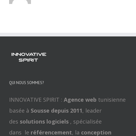
QUI NOUS SOMMES?
INNOVATIVE SPIRIT :
Agence web
tunisienne
basée à
Sousse depuis 2011
, leader
des
solutions logiciels
, spécialisée
dans le
référencement
, la
conception