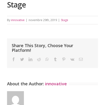
Stage
By
innovative
|
novembre 29th, 2019
|
Stage
Share This Story, Choose Your
Platform!
facebook
twitter
linkedin
reddit
whatsapp
tumblr
pinterest
vk
Email
About the Author:
innovative