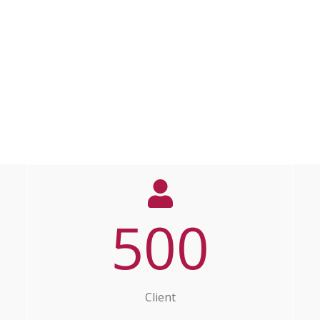
500
Client