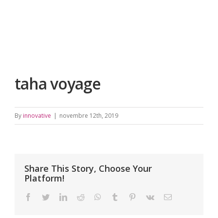
taha voyage
By
innovative
|
novembre 12th, 2019
Share This Story, Choose Your
Platform!
facebook
twitter
linkedin
reddit
whatsapp
tumblr
pinterest
vk
Email