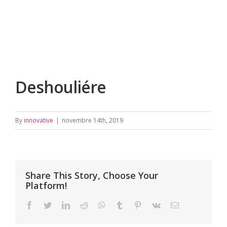
Deshouliére
By
innovative
|
novembre 14th, 2019
Share This Story, Choose Your
Platform!
facebook
twitter
linkedin
reddit
whatsapp
tumblr
pinterest
vk
Email