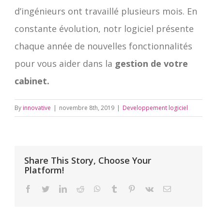
d’ingénieurs ont travaillé plusieurs mois. En
constante évolution, notr logiciel présente
chaque année de nouvelles fonctionnalités
pour vous aider dans la
gestion de votre
cabinet.
By
innovative
|
novembre 8th, 2019
|
Developpement logiciel
Share This Story, Choose Your
Platform!
facebook
twitter
linkedin
reddit
whatsapp
tumblr
pinterest
vk
Email