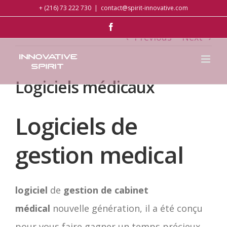
Skip
+ (216) 73 222 730
|
contact@spirit-innovative.com
to
facebook
Previous
Next
content
Logiciels médicaux
Logiciels de
gestion medical
logiciel
de
gestion de cabinet
médical
nouvelle génération, il a été conçu
pour vous faire gagner un temps précieux.